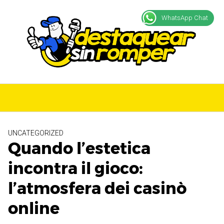
S
a
WhatsApp Chat
l
t
a
r
a
l
c
o
n
UNCATEGORIZED
t
Quando l’estetica
e
n
incontra il gioco:
i
l’atmosfera dei casinò
d
o
online