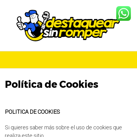
S
a
l
t
a
r
a
l
c
o
n
Política de Cookies
t
e
n
i
POLITICA DE COOKIES
d
o
Si quieres saber más sobre el uso de cookies que
realiza este sitio