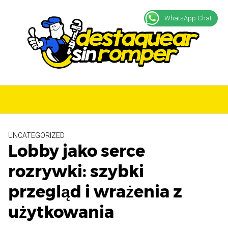
S
a
WhatsApp Chat
l
t
a
r
a
l
c
o
n
UNCATEGORIZED
t
Lobby jako serce
e
n
rozrywki: szybki
i
przegląd i wrażenia z
d
o
użytkowania